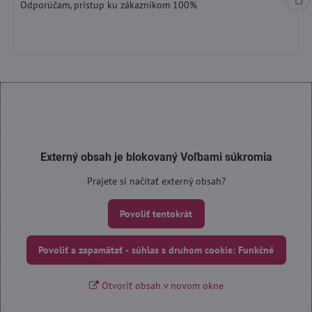
Odporúčam, prístup ku zákazníkom 100%
5
Externý obsah je blokovaný Voľbami súkromia
Prajete si načítať externý obsah?
Povoliť tentokrát
Povoliť a zapamätať - súhlas s druhom cookie: Funkčné
Otvoriť obsah v novom okne