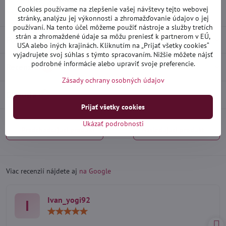
Skladové číslo:
D27228
Cookies používame na zlepšenie vašej návštevy tejto webovej
Výrobca:
Heko
stránky, analýzu jej výkonnosti a zhromažďovanie údajov o jej
používaní. Na tento účel môžeme použiť nástroje a služby tretích
strán a zhromaždené údaje sa môžu preniesť k partnerom v EÚ,
Popis
USA alebo iných krajinách. Kliknutím na „Prijať všetky cookies“
vyjadrujete svoj súhlas s týmto spracovaním. Nižšie môžete nájsť
podrobné informácie alebo upraviť svoje preferencie.
Recenzie
0
Zásady ochrany osobných údajov
Diskusia
0
Prijať všetky cookies
Ukázať podrobnosti
Predchádzajúci produkt
Nasledujúci produkt
Viac recenzií nájdete aj
na Google
Ivan_yogi92
I
Hodnotenie:
5
/