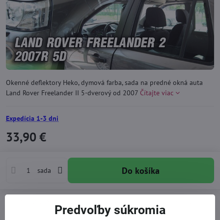
Okenné deflektory Heko, dymová farba, sada na predné okná auta
Land Rover Freelander II 5-dverový od 2007
Čítajte viac
Expedícia 1-3 dni
33,90 €
Do košíka
sada
Pridať k Obľúbeným
Otázka k produktu
Doručenia
Predvoľby súkromia