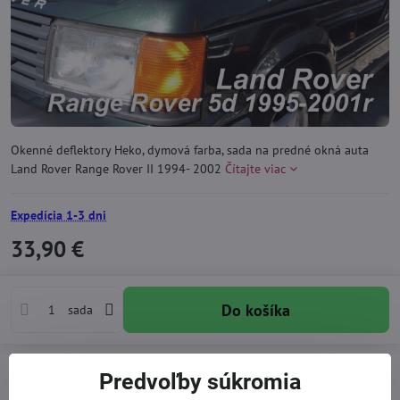
Okenné deflektory Heko, dymová farba, sada na predné okná auta
Land Rover Range Rover II 1994- 2002
Čítajte viac
Expedícia 1-3 dni
33,90 €
Do košíka
sada
Pridať k Obľúbeným
Otázka k produktu
Doručenia
Predvoľby súkromia