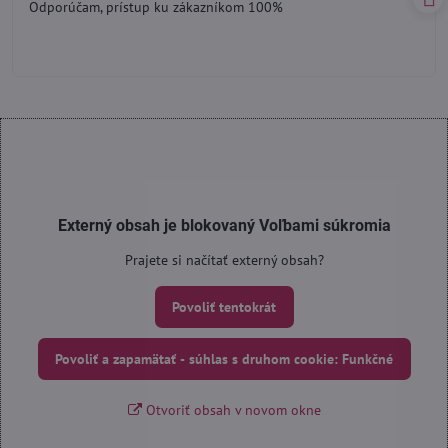
Odporúčam, prístup ku zákazníkom 100%
5
Externý obsah je blokovaný Voľbami súkromia
Prajete si načítať externý obsah?
Povoliť tentokrát
Povoliť a zapamätať - súhlas s druhom cookie: Funkčné
Otvoriť obsah v novom okne