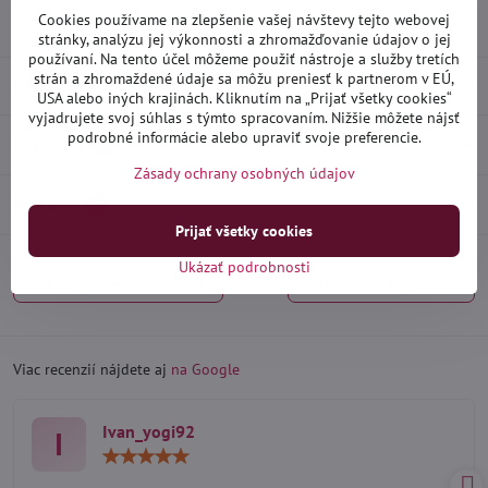
Skladové číslo:
D27218
Cookies používame na zlepšenie vašej návštevy tejto webovej
Výrobca:
Heko
stránky, analýzu jej výkonnosti a zhromažďovanie údajov o jej
používaní. Na tento účel môžeme použiť nástroje a služby tretích
strán a zhromaždené údaje sa môžu preniesť k partnerom v EÚ,
Popis
USA alebo iných krajinách. Kliknutím na „Prijať všetky cookies“
vyjadrujete svoj súhlas s týmto spracovaním. Nižšie môžete nájsť
podrobné informácie alebo upraviť svoje preferencie.
Recenzie
0
Zásady ochrany osobných údajov
Diskusia
0
Prijať všetky cookies
Ukázať podrobnosti
Predchádzajúci produkt
Nasledujúci produkt
Viac recenzií nájdete aj
na Google
Ivan_yogi92
I
Hodnotenie:
5
/