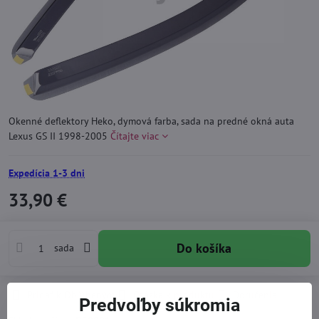
Okenné deflektory Heko, dymová farba, sada na predné okná auta
Lexus GS II 1998-2005
Čítajte viac
Expedícia 1-3 dni
33,90 €
Do košíka
sada
Pridať k Obľúbeným
Otázka k produktu
Doručenia
Predvoľby súkromia