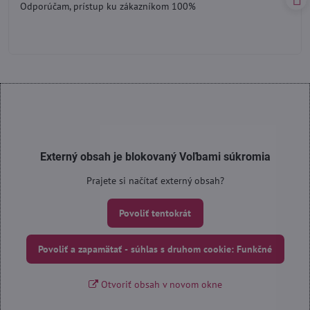
Odporúčam, prístup ku zákazníkom 100%
5
Externý obsah je blokovaný Voľbami súkromia
Prajete si načítať externý obsah?
Povoliť tentokrát
Povoliť a zapamätať - súhlas s druhom cookie: Funkčné
Otvoriť obsah v novom okne