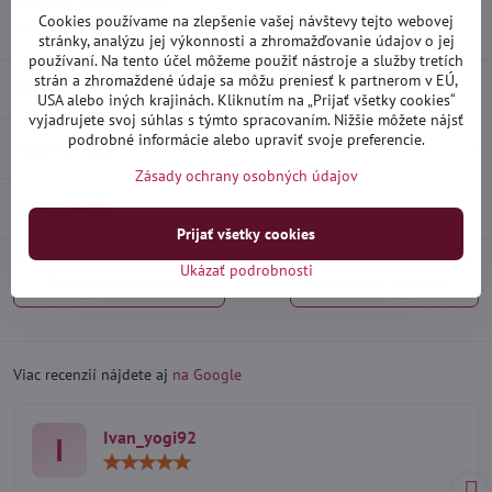
Skladové číslo:
D30001
Cookies používame na zlepšenie vašej návštevy tejto webovej
Výrobca:
Heko
stránky, analýzu jej výkonnosti a zhromažďovanie údajov o jej
používaní. Na tento účel môžeme použiť nástroje a služby tretích
strán a zhromaždené údaje sa môžu preniesť k partnerom v EÚ,
Popis
USA alebo iných krajinách. Kliknutím na „Prijať všetky cookies“
vyjadrujete svoj súhlas s týmto spracovaním. Nižšie môžete nájsť
podrobné informácie alebo upraviť svoje preferencie.
Recenzie
0
Zásady ochrany osobných údajov
Diskusia
0
Prijať všetky cookies
Ukázať podrobnosti
Predchádzajúci produkt
Nasledujúci produkt
Viac recenzií nájdete aj
na Google
Ivan_yogi92
I
Hodnotenie:
5
/