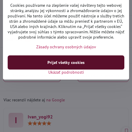
Skladové číslo:
D30006
Cookies používame na zlepšenie vašej návštevy tejto webovej
Výrobca:
Heko
stránky, analýzu jej výkonnosti a zhromažďovanie údajov o jej
používaní. Na tento účel môžeme použiť nástroje a služby tretích
strán a zhromaždené údaje sa môžu preniesť k partnerom v EÚ,
Popis
USA alebo iných krajinách. Kliknutím na „Prijať všetky cookies“
vyjadrujete svoj súhlas s týmto spracovaním. Nižšie môžete nájsť
podrobné informácie alebo upraviť svoje preferencie.
Recenzie
0
Zásady ochrany osobných údajov
Diskusia
0
Prijať všetky cookies
Ukázať podrobnosti
Predchádzajúci produkt
Nasledujúci produkt
Viac recenzií nájdete aj
na Google
Ivan_yogi92
I
Hodnotenie:
5
/