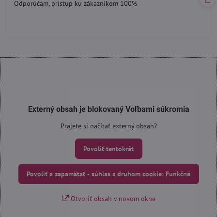
Odporúčam, prístup ku zákazníkom 100%
5
Externý obsah je blokovaný Voľbami súkromia
Prajete si načítať externý obsah?
Povoliť tentokrát
Povoliť a zapamätať - súhlas s druhom cookie: Funkčné
Otvoriť obsah v novom okne