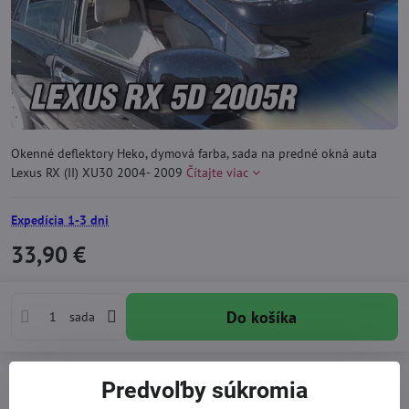
Okenné deflektory Heko, dymová farba, sada na predné okná auta
Lexus RX (II) XU30 2004- 2009
Čítajte viac
Expedícia 1-3 dni
33,90 €
Do košíka
sada
Pridať k Obľúbeným
Otázka k produktu
Doručenia
Predvoľby súkromia