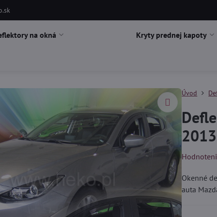
o.sk
eflektory na okná
Kryty prednej kapoty
Úvod
De
Defle
2013
Hodnoten
Okenné def
auta Mazd