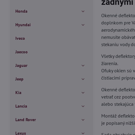
zadnými
Honda
Okenné deflekto
doplnkom pre Vá
Hyundai
aerodynamického
nemusíte obávať
Iveco
stekaniu vody do
Jaecoo
Všetky deflektor
žiarenia.
Jaguar
Ofuky okien sú v
čistiacimi prípra
Jeep
Okenné deflektory
Kia
vetrať cez poot
alebo stekajúca
Lancia
Montáž deflekto
Land Rover
je popísaný nižš
Lexus
Sada obsahuje o