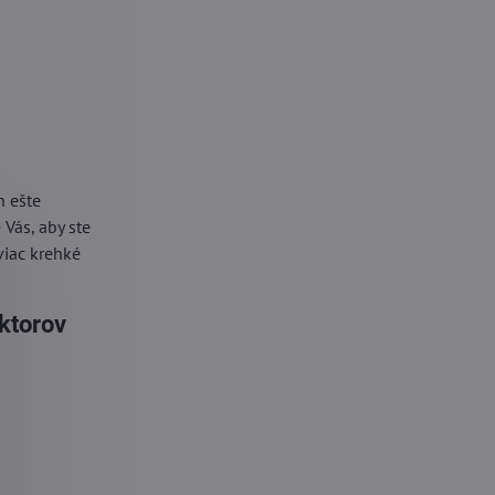
h ešte
Vás, aby ste
viac krehké
ektorov