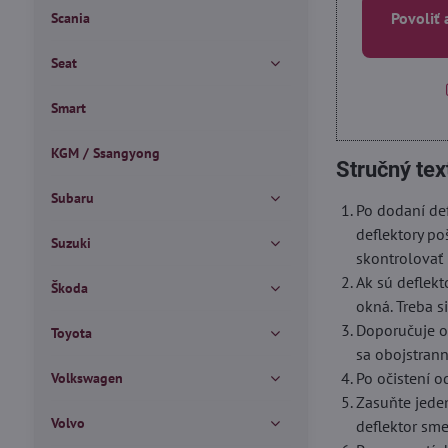
Povoliť 
Scania
Seat
Smart
KGM / Ssangyong
Stručný tex
Subaru
Po dodaní def
deflektory po
Suzuki
skontrolovať 
Ak sú deflekt
Škoda
okná. Treba s
Doporučuje oč
Toyota
sa obojstrann
Po očistení o
Volkswagen
Zasuňte jede
Volvo
deflektor sm