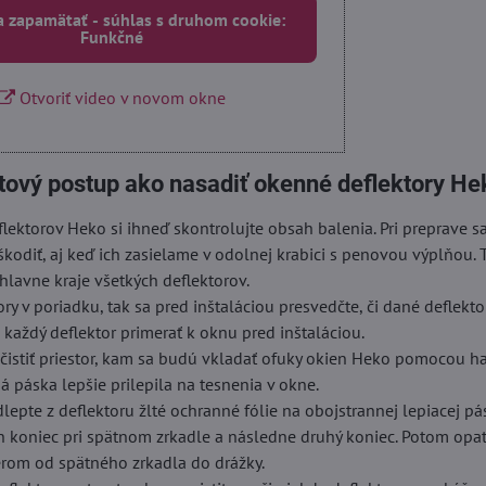
a zapamätať - súhlas s druhom cookie:
Funkčné
Otvoriť video v novom okne
tový postup ako nasadiť okenné deflektory He
lektorov Heko si ihneď skontrolujte obsah balenia. Pri preprave 
škodiť, aj keď ich zasielame v odolnej krabici s penovou výplňou. 
hlavne kraje všetkých deflektorov.
ory v poriadku, tak sa pred inštaláciou presvedčte, či dané deflekt
i každý deflektor primerať k oknu pred inštaláciou.
istiť priestor, kam sa budú vkladať ofuky okien Heko pomocou ha
á páska lepšie prilepila na tesnenia v okne.
dlepte z deflektoru žlté ochranné fólie na obojstrannej lepiacej pá
n koniec pri spätnom zrkadle a následne druhý koniec. Potom opa
erom od spätného zrkadla do drážky.