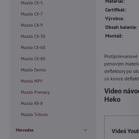
Materiál:
Mazda CX-5
Certifikát:
Mazda CX-7
Výrobca:
Mazda CX-9
Obsah balenia:
Montáž:
Mazda CX-30
Mazda CX-60
Protiprievanové
Mazda CX-80
penovým materiá
Mazda Demio
deflektory po ot
sú konce deflekt
Mazda MPV
Video návod
Mazda Premacy
Heko
Mazda RX-8
Mazda Tribute
Mercedes
Videá You