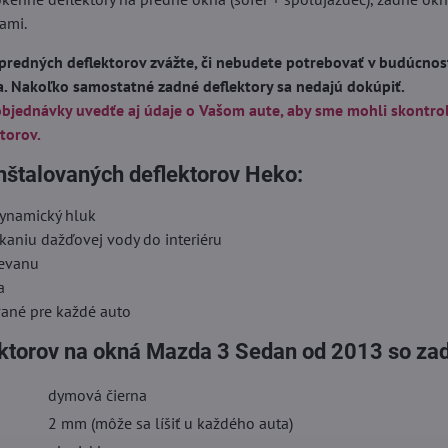
ami.
predných deflektorov zvážte, či nebudete potrebovať v budúcnost
a. Nakoľko samostatné zadné deflektory sa nedajú dokúpiť.
objednávky uvedťe aj údaje o Vašom aute, aby sme mohli skontro
torov.
nštalovaných deflektorov Heko:
dynamický hluk
kaniu dažďovej vody do interiéru
ievanu
a
vané pre každé auto
ektorov na okná Mazda 3 Sedan od 2013 so za
dymová čierna
2 mm (môže sa líšiť u každého auta)