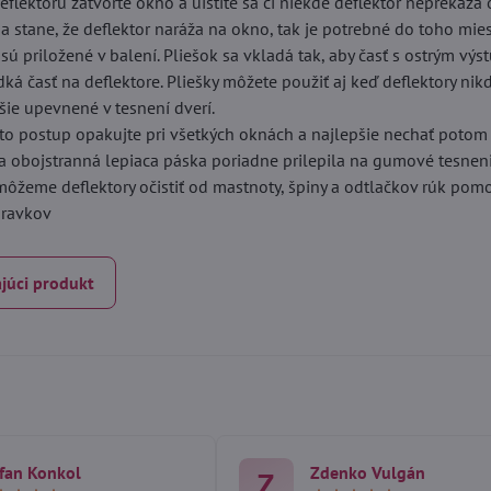
eflektoru zatvorte okno a uistite sa či niekde deflektor neprekáža 
sa stane, že deflektor naráža na okno, tak je potrebné do toho mie
é sú priložené v balení. Pliešok sa vkladá tak, aby časť s ostrým vý
dká časť na deflektore. Pliešky môžete použiť aj keď deflektory ni
ie upevnené v tesnení dverí.
to postup opakujte pri všetkých oknách a najlepšie nechať potom
sa obojstranná lepiaca páska poriadne prilepila na gumové tesneni
 môžeme deflektory očistiť od mastnoty, špiny a odtlačkov rúk po
ípravkov
júci produkt
fan Konkol
Zdenko Vulgán
Z