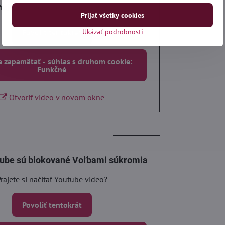
rajete si načítať Youtube video?
Prijať všetky cookies
Povoliť tentokrát
Ukázať podrobnosti
a zapamätať - súhlas s druhom cookie:
Funkčné
Otvoriť video v novom okne
tube sú blokované Voľbami súkromia
rajete si načítať Youtube video?
Povoliť tentokrát