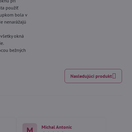
oknu pri
sta použiť
stupkom bola v
kde nenarážajú
 všetky okná
e.
mocou bežných
Nasledujúci produkt
Michal Antonic
M