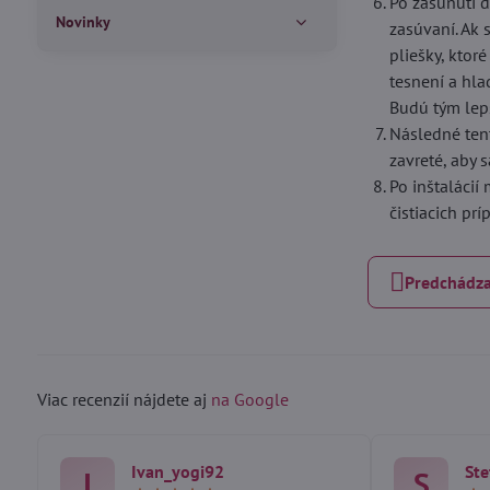
Po zasunutí d
Novinky
zasúvaní. Ak 
pliešky, ktor
tesnení a hla
Budú tým lepš
Následné ten
zavreté, aby 
Po inštalácií
čistiacich pr
Predchádza
Viac recenzií nájdete aj
na Google
Ivan_yogi92
Ste
I
S