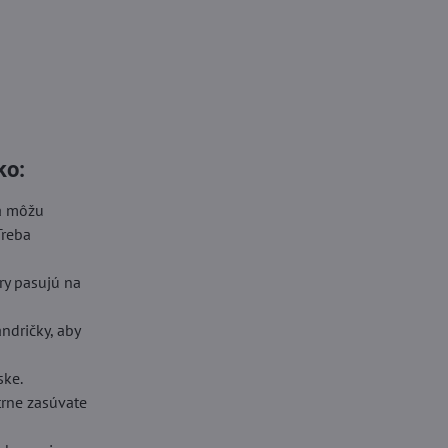
ko:
sa môžu
Treba
ory pasujú na
ndričky, aby
ske.
trne zasúvate