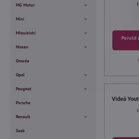
P
MG Motor
Mini
Mitsubishi
Povoliť 
Nissan
Omoda
Opel
Peugeot
Videá You
Porsche
P
Renault
Saab