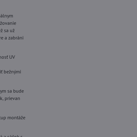
deálnym
ižovanie
ž sa už
e a zabráni
tnosť UV
tiť bežnými
 dym sa bude
k, prievan
stup montáže
á a sáčok s