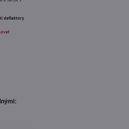
i deflektory
lovať
dnými: