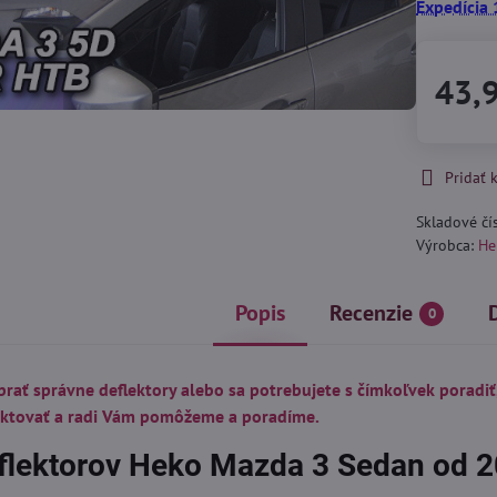
Expedícia 
43,
Pridať
Skladové čí
Výrobca:
He
Popis
Recenzie
0
brať správne deflektory alebo sa potrebujete s čímkoľvek poradiť
aktovať a radi Vám pomôžeme a poradíme.
flektorov Heko Mazda 3 Sedan od 