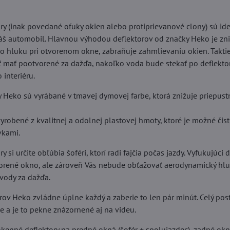
ry (inak povedané ofuky okien alebo protiprievanové clony) sú i
š automobil. Hlavnou výhodou deflektorov od značky Heko je zn
 hluku pri otvorenom okne, zabraňuje zahmlievaniu okien. Taktie
 mať pootvorené za dažďa, nakoľko voda bude stekať po deflektor
 interiéru.
y Heko sú vyrábané v tmavej dymovej farbe, ktorá znižuje priepus
yrobené z kvalitnej a odolnej plastovej hmoty, ktoré je možné čis
vkami.
 si určite obľúbia šoféri, ktorí radi fajčia počas jazdy. Vyfukujúci
vorené okno, ale zároveň Vás nebude obťažovať aerodynamický hlu
 vody za dažďa.
rov Heko zvládne úplne každý a zaberie to len pár minút. Celý po
ie a je to pekne znázornené aj na videu.
kenné deflektory na predné okná (šofér + spolujazdec), zadné okn