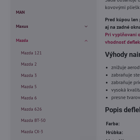
kovovými pliešk
MAN
Pred kúpou len 
Maxus
aj na zadné okn
Pri vyplňovaní 
Mazda
vhodnosť deflek
Mazda 121
Výhody nai
Mazda 2
znižuje aero
zabraňuje ste
Mazda 3
zabraňuje pr
Mazda 5
vysoká kvalit
presne tvaro
Mazda 6
Popis defl
Mazda 626
Mazda BT-50
Farba:
Mazda CX-3
Hrúbka: