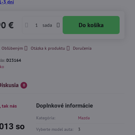
1-3 dni
90 €
Do košíka
sada
 k Obľúbeným
Otázka k produktu
Doručenia
slo:
D23164
ko
Diskusia
0
Doplnkové informácie
, tak nás
Kategória:
Mazda
2013 so
Vyberte model auta:
3