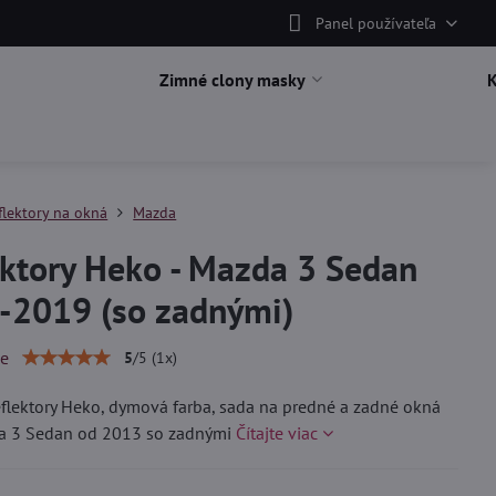
Panel používateľa
Zimné clony masky
flektory na okná
Mazda
ktory Heko - Mazda 3 Sedan
-2019 (so zadnými)
ie
5
/
5
(
1
x)
lektory Heko, dymová farba, sada na predné a zadné okná
a 3 Sedan od 2013 so zadnými
Čítajte viac