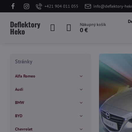
+421 904 011 055
info@deflektory-hek
D
Deflektory
Nákupný košík
Heko
0 €
Stránky
Alfa Romeo
Audi
BMW
BYD
Chevrolet