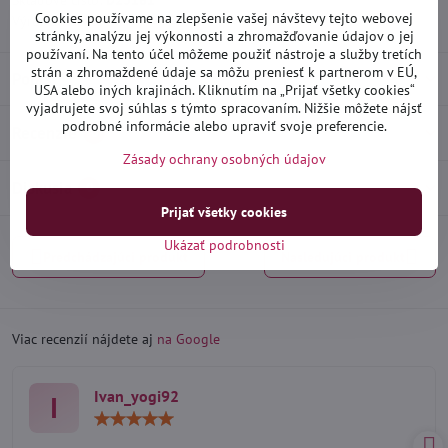
Skladové číslo:
D23161
Cookies používame na zlepšenie vašej návštevy tejto webovej
Výrobca:
Heko
stránky, analýzu jej výkonnosti a zhromažďovanie údajov o jej
používaní. Na tento účel môžeme použiť nástroje a služby tretích
strán a zhromaždené údaje sa môžu preniesť k partnerom v EÚ,
Popis
USA alebo iných krajinách. Kliknutím na „Prijať všetky cookies“
vyjadrujete svoj súhlas s týmto spracovaním. Nižšie môžete nájsť
podrobné informácie alebo upraviť svoje preferencie.
Recenzie
0
Zásady ochrany osobných údajov
Diskusia
0
Prijať všetky cookies
Ukázať podrobnosti
Predchádzajúci produkt
Nasledujúci produkt
Viac recenzií nájdete aj
na Google
Ivan_yogi92
I
Hodnotenie:
5
/