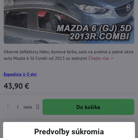
Okenné deflektory Heko, dymová farba, sada na predné a zadné okná
auta Mazda 6 GJ Combi od 2013 so zadnými
Čítajte viac
Expedícia 1-3 dni
43,90 €
Do košíka
sada
Pridať k Obľúbeným
Otázka k produktu
Doručenia
Predvoľby súkromia