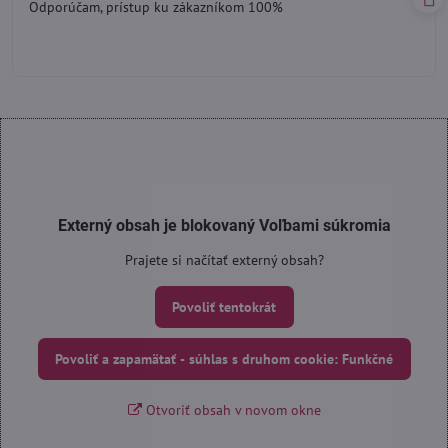
Odporúčam, prístup ku zákazníkom 100%
5
Externý obsah je blokovaný Voľbami súkromia
Prajete si načítať externý obsah?
Povoliť tentokrát
Povoliť a zapamätať - súhlas s druhom cookie: Funkčné
Otvoriť obsah v novom okne