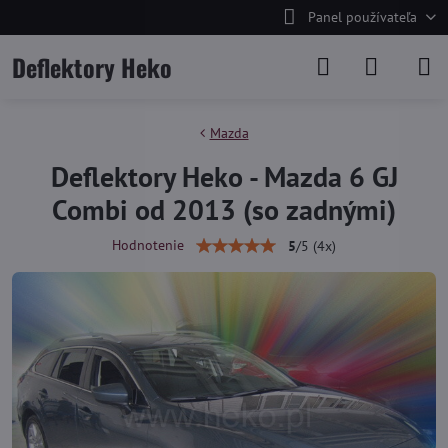
Panel používateľa
Deflektory Heko
Mazda
Deflektory Heko - Mazda 6 GJ
Combi od 2013 (so zadnými)
Hodnotenie
5
/
5
(
4
x)