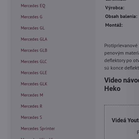
Mercedes EQ
Výrobca:
Obsah balenia:
Mercedes G
Montáž:
Mercedes GL
Mercedes GLA
Protiprievanové
Mercedes GLB
penovým materiá
deflektory po ot
Mercedes GLC
sú konce deflekt
Mercedes GLE
Video návod
Mercedes GLK
Heko
Mercedes M
Mercedes R
Mercedes S
Videá You
Mercedes Sprinter
P