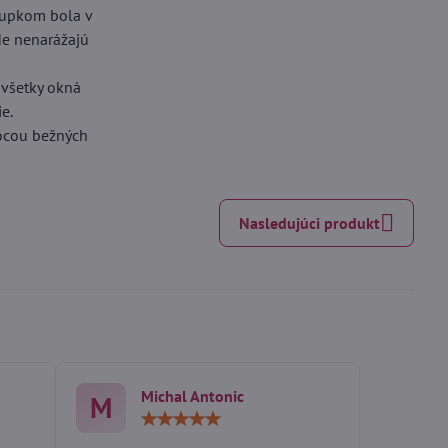
stupkom bola v
kde nenarážajú
 všetky okná
e.
mocou bežných
Nasledujúci produkt
Michal Antonic
M
otenie:
Hodnotenie:
5