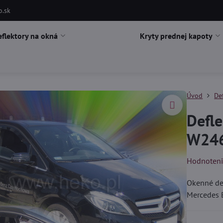
o.sk
eflektory na okná
Kryty prednej kapoty
Úvod
De
Defle
W246
Hodnoten
Okenné def
Mercedes