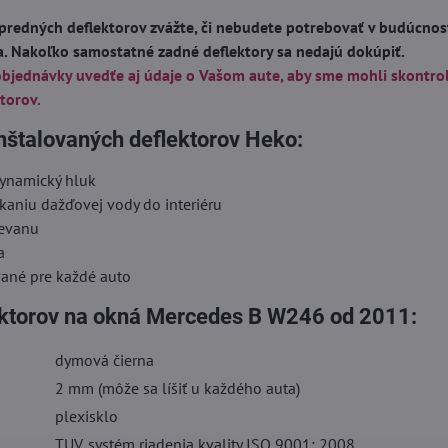
predných deflektorov zvážte, či nebudete potrebovať v budúcnost
a. Nakoľko samostatné zadné deflektory sa nedajú dokúpiť.
objednávky uvedťe aj údaje o Vašom aute, aby sme mohli skontro
torov.
nštalovaných deflektorov Heko:
dynamický hluk
kaniu dažďovej vody do interiéru
ievanu
a
vané pre každé auto
ektorov na okná Mercedes B W246 od 2011:
dymová čierna
2 mm (môže sa líšiť u každého auta)
plexisklo
TUV, systém riadenia kvality ISO 9001: 2008