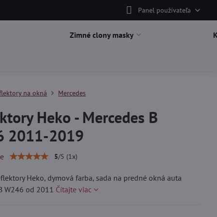
Panel používateľa
Zimné clony masky
flektory na okná
Mercedes
ktory Heko - Mercedes B
 2011-2019
ie
5
/
5
(
1
x)
lektory Heko, dymová farba, sada na predné okná auta
 B W246 od 2011
Čítajte viac