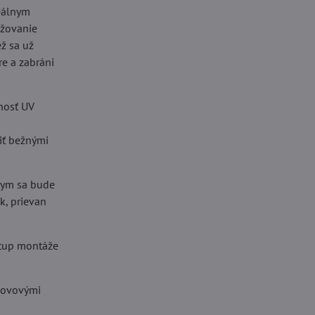
deálnym
ižovanie
ž sa už
e a zabráni
tnosť UV
tiť bežnými
 dym sa bude
k, prievan
stup montáže
 kovovými