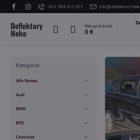
+421 904 011 055
info@deflektory-hek
D
Deflektory
Nákupný košík
Heko
0 €
Kategórie
Alfa Romeo
Audi
BMW
BYD
Chevrolet