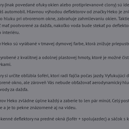
ry (inak povedané ofuky okien alebo protiprievanové clony) sú i
š automobil. Hlavnou výhodou deflektorov od značky Heko je zn
 hluku pri otvorenom okne, zabraňuje zahmlievaniu okien. Taktie
 mať pootvorené za dažďa, nakoľko voda bude stekať po deflektor
 interiéru.
y Heko sú vyrábané v tmavej dymovej farbe, ktorá znižuje priepus
yrobené z kvalitnej a odolnej plastovej hmoty, ktoré je možné čis
vkami.
 si určite obľúbia šoféri, ktorí radi fajčia počas jazdy. Vyfukujúci
vorené okno, ale zároveň Vás nebude obťažovať aerodynamický hlu
 vody za dažďa.
rov Heko zvládne úplne každý a zaberie to len pár minút. Celý po
ie a je to pekne znázornené aj na videu.
kenné deflektory na predné okná (šofér + spolujazdec) a sáčok s