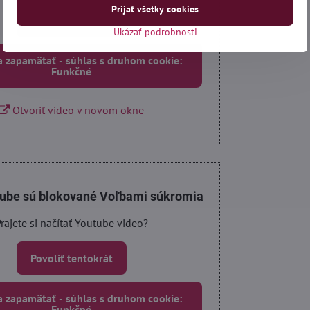
Prijať všetky cookies
Povoliť tentokrát
Ukázať podrobnosti
a zapamätať - súhlas s druhom cookie:
Funkčné
Otvoriť video v novom okne
tube sú blokované Voľbami súkromia
rajete si načítať Youtube video?
Povoliť tentokrát
a zapamätať - súhlas s druhom cookie:
Funkčné