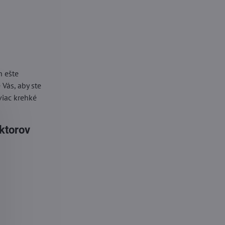
h ešte
Vás, aby ste
viac krehké
ektorov