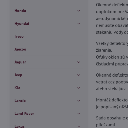
Okenné deflekto
Honda
doplnkom pre Vá
aerodynamického
Hyundai
nemusíte obávať
stekaniu vody do
Iveco
Všetky deflektor
Jaecoo
žiarenia.
Ofuky okien sú v
Jaguar
čistiacimi prípra
Okenné deflektory
Jeep
vetrať cez poot
Kia
alebo stekajúca
Montáž deflekto
Lancia
je popísaný nižš
Land Rover
Sada obsahuje o
plieškami.
Lexus