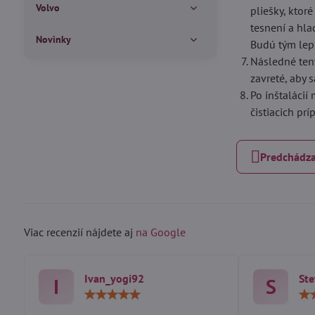
Volvo
pliešky, ktor
tesnení a hla
Novinky
Budú tým lepš
Následné ten
zavreté, aby 
Po inštalácií
čistiacich pr
Predchádza
Viac recenzií nájdete aj
na Google
Ivan_yogi92
Ste
I
S
Hodnotenie:
5