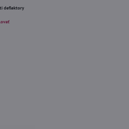
i deflektory
lovať