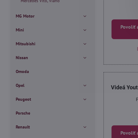
Mercedes Vito, Viano
MG Motor
Povoliť 
Mini
Mitsubishi
Nissan
Omoda
Opel
Videá You
P
Peugeot
Porsche
Renault
Povoliť 