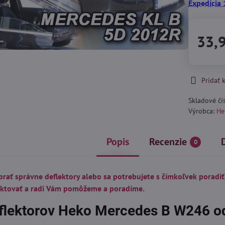
Expedícia 
33,
Pridať
Skladové čí
Výrobca:
He
Popis
Recenzie
0
brať správne deflektory alebo sa potrebujete s čímkoľvek poradiť
aktovať a radi Vám pomôžeme a poradíme.
flektorov Heko Mercedes B W246 o