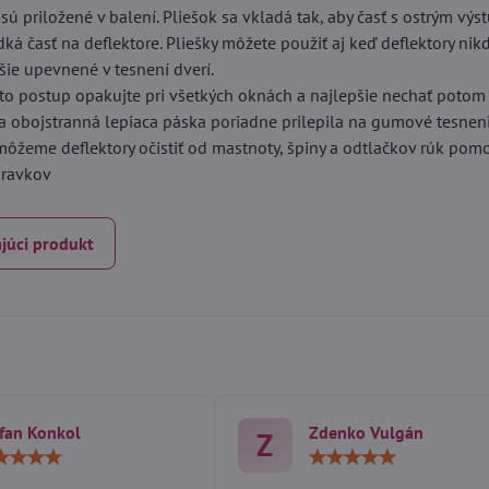
é sú priložené v balení. Pliešok sa vkladá tak, aby časť s ostrým vý
dká časť na deflektore. Pliešky môžete použiť aj keď deflektory ni
ie upevnené v tesnení dverí.
to postup opakujte pri všetkých oknách a najlepšie nechať potom
sa obojstranná lepiaca páska poriadne prilepila na gumové tesneni
 môžeme deflektory očistiť od mastnoty, špiny a odtlačkov rúk po
ípravkov
júci produkt
fan Konkol
Zdenko Vulgán
Z
Hodnotenie:
Hodn
5
5