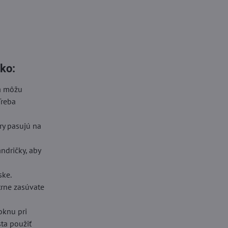
ko:
sa môžu
Treba
ory pasujú na
ndričky, aby
ske.
trne zasúvate
oknu pri
sta použiť