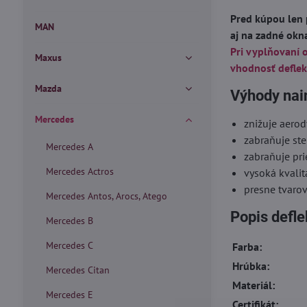
Pred kúpou len 
MAN
aj na zadné okn
Pri vyplňovaní 
Maxus
vhodnosť deflek
Mazda
Výhody nai
Mercedes
znižuje aero
zabraňuje ste
Mercedes A
zabraňuje pr
Mercedes Actros
vysoká kvalit
presne tvaro
Mercedes Antos, Arocs, Atego
Popis defl
Mercedes B
Mercedes C
Farba:
Hrúbka:
Mercedes Citan
Materiál:
Mercedes E
Certifikát: