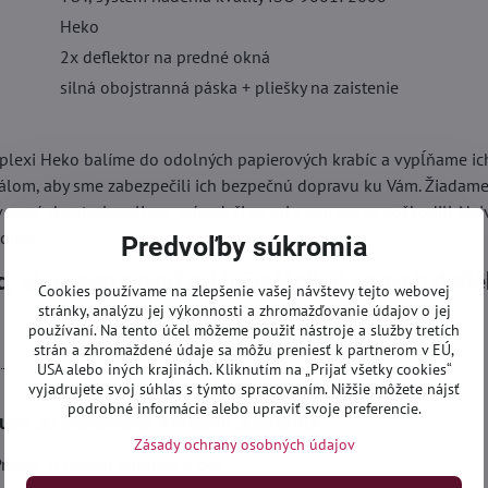
Heko
2x deflektor na predné okná
silná obojstranná páska + pliešky na zaistenie
 plexi Heko balíme do odolných papierových krabíc a vypĺňame ic
lom, aby sme zabezpečili ich bezpečnú dopravu ku Vám. Žiadame 
vorení skontrolovali pre prípad, či sa pri preprave nepoškodili. Naj
orov.
Predvoľby súkromia
, ako postupovať pri inštalácií okenných defl
Cookies používame na zlepšenie vašej návštevy tejto webovej
stránky, analýzu jej výkonnosti a zhromažďovanie údajov o jej
používaní. Na tento účel môžeme použiť nástroje a služby tretích
strán a zhromaždené údaje sa môžu preniesť k partnerom v EÚ,
USA alebo iných krajinách. Kliknutím na „Prijať všetky cookies“
vyjadrujete svoj súhlas s týmto spracovaním. Nižšie môžete nájsť
podrobné informácie alebo upraviť svoje preferencie.
tube sú blokované Voľbami súkromia
Zásady ochrany osobných údajov
rajete si načítať Youtube video?