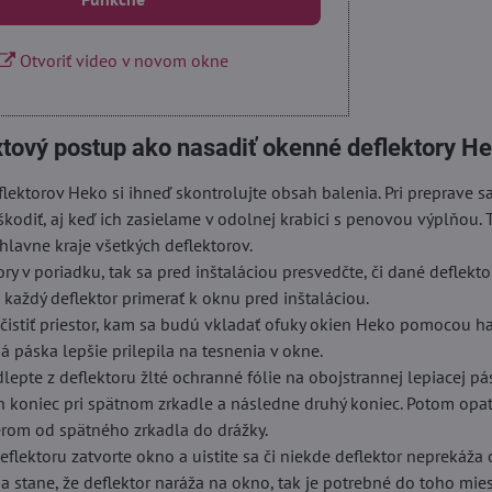
Otvoriť video v novom okne
xtový postup ako nasadiť okenné deflektory He
lektorov Heko si ihneď skontrolujte obsah balenia. Pri preprave 
škodiť, aj keď ich zasielame v odolnej krabici s penovou výplňou. 
hlavne kraje všetkých deflektorov.
ory v poriadku, tak sa pred inštaláciou presvedčte, či dané deflekt
i každý deflektor primerať k oknu pred inštaláciou.
istiť priestor, kam sa budú vkladať ofuky okien Heko pomocou ha
á páska lepšie prilepila na tesnenia v okne.
dlepte z deflektoru žlté ochranné fólie na obojstrannej lepiacej pá
n koniec pri spätnom zrkadle a následne druhý koniec. Potom opa
erom od spätného zrkadla do drážky.
eflektoru zatvorte okno a uistite sa či niekde deflektor neprekáža 
sa stane, že deflektor naráža na okno, tak je potrebné do toho mie