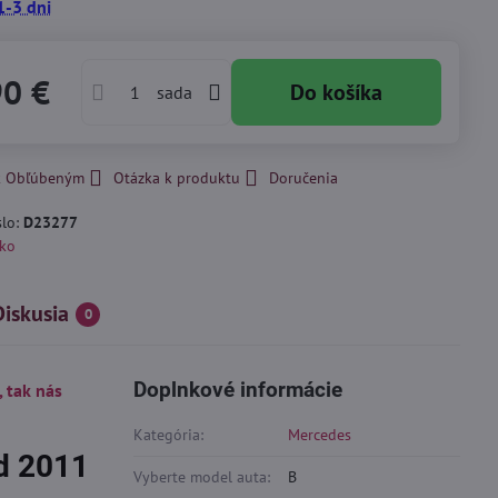
1-3 dni
90 €
Do košíka
sada
 k Obľúbeným
Otázka k produktu
Doručenia
slo:
D23277
ko
Diskusia
0
Doplnkové informácie
, tak nás
Kategória:
Mercedes
d 2011
Vyberte model auta:
B