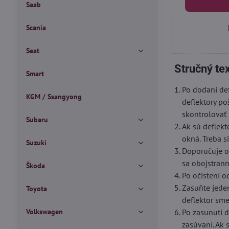
Saab
Scania
Seat
Stručný te
Smart
Po dodaní def
KGM / Ssangyong
deflektory po
skontrolovať 
Subaru
Ak sú deflekt
okná. Treba s
Suzuki
Doporučuje oč
sa obojstrann
Škoda
Po očistení o
Zasuňte jede
Toyota
deflektor sm
Volkswagen
Po zasunutí d
zasúvaní. Ak 