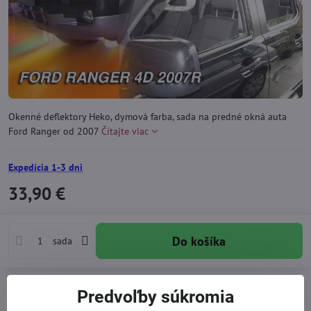
Okenné deflektory Heko, dymová farba, sada na predné okná auta
Ford Ranger od 2007
Čítajte viac
Expedícia 1-3 dni
33,90 €
Do košíka
sada
Pridať k Obľúbeným
Otázka k produktu
Doručenia
Predvoľby súkromia