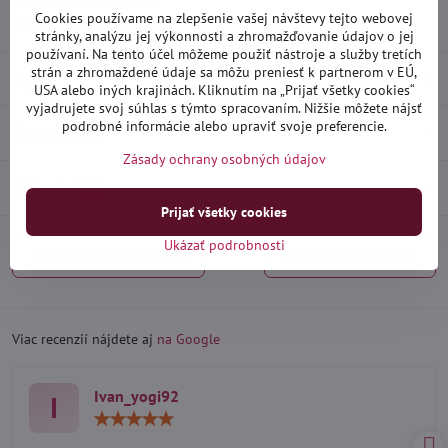
Skladové číslo:
D15265
Cookies používame na zlepšenie vašej návštevy tejto webovej
Výrobca:
Heko
stránky, analýzu jej výkonnosti a zhromažďovanie údajov o jej
používaní. Na tento účel môžeme použiť nástroje a služby tretích
strán a zhromaždené údaje sa môžu preniesť k partnerom v EÚ,
Popis
USA alebo iných krajinách. Kliknutím na „Prijať všetky cookies“
vyjadrujete svoj súhlas s týmto spracovaním. Nižšie môžete nájsť
podrobné informácie alebo upraviť svoje preferencie.
Recenzie
0
Zásady ochrany osobných údajov
Diskusia
0
Prijať všetky cookies
Ukázať podrobnosti
Predchádzajúci produkt
Nasledujúci produkt
Viac recenzií nájdete aj
na Google
Ivan_yogi92
I
Hodnotenie:
5
/