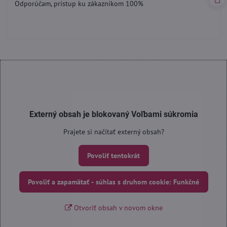
Odporúčam, prístup ku zákazníkom 100%
5
Externý obsah je blokovaný Voľbami súkromia
Prajete si načítať externý obsah?
Povoliť tentokrát
Povoliť a zapamätať - súhlas s druhom cookie: Funkčné
Otvoriť obsah v novom okne