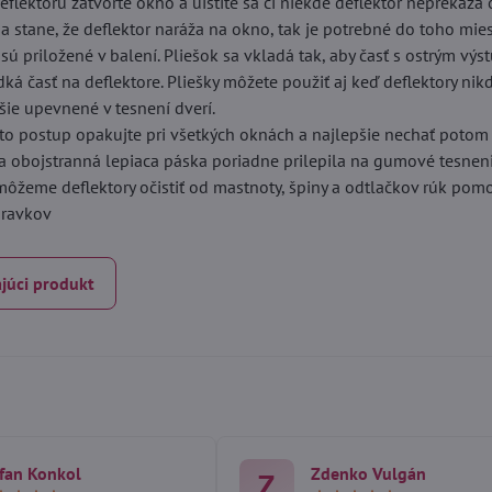
eflektoru zatvorte okno a uistite sa či niekde deflektor neprekáža 
sa stane, že deflektor naráža na okno, tak je potrebné do toho mie
é sú priložené v balení. Pliešok sa vkladá tak, aby časť s ostrým vý
dká časť na deflektore. Pliešky môžete použiť aj keď deflektory ni
ie upevnené v tesnení dverí.
to postup opakujte pri všetkých oknách a najlepšie nechať potom
sa obojstranná lepiaca páska poriadne prilepila na gumové tesneni
 môžeme deflektory očistiť od mastnoty, špiny a odtlačkov rúk po
ípravkov
júci produkt
fan Konkol
Zdenko Vulgán
Z