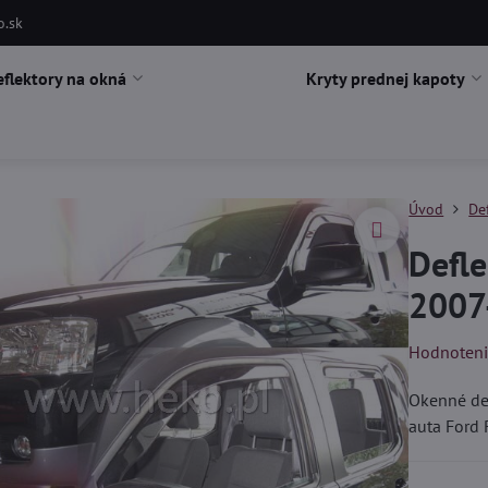
o.sk
eflektory na okná
Kryty prednej kapoty
Úvod
De
Defle
2007
Hodnoten
Okenné def
auta Ford