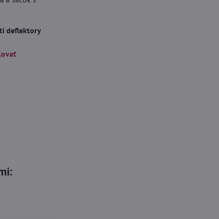
i deflektory
lovať
mi: