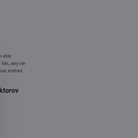
h ešte
Vás, aby ste
viac krehké
ektorov