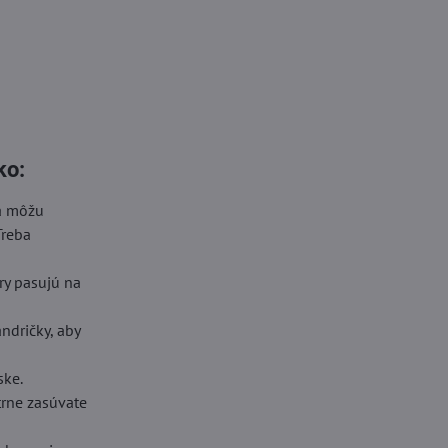
ko:
sa môžu
Treba
ory pasujú na
ndričky, aby
ske.
trne zasúvate