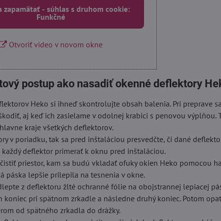
a zapamätať - súhlas s druhom cookie:
Funkčné
Otvoriť video v novom okne
tový postup ako nasadiť okenné deflektory He
lektorov Heko si ihneď skontrolujte obsah balenia. Pri preprave 
škodiť, aj keď ich zasielame v odolnej krabici s penovou výplňou. 
hlavne kraje všetkých deflektorov.
ory v poriadku, tak sa pred inštaláciou presvedčte, či dané deflekt
i každý deflektor primerať k oknu pred inštaláciou.
istiť priestor, kam sa budú vkladať ofuky okien Heko pomocou ha
á páska lepšie prilepila na tesnenia v okne.
dlepte z deflektoru žlté ochranné fólie na obojstrannej lepiacej pá
n koniec pri spätnom zrkadle a následne druhý koniec. Potom opa
erom od spätného zrkadla do drážky.