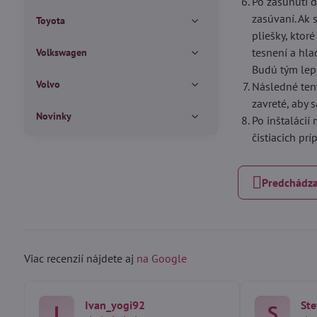
Po zasunutí d
zasúvaní. Ak 
Toyota
pliešky, ktor
tesnení a hla
Volkswagen
Budú tým lepš
Volvo
Následné ten
zavreté, aby 
Novinky
Po inštalácií
čistiacich pr
Predchádza
Viac recenzií nájdete aj
na Google
Ivan_yogi92
Ste
I
S