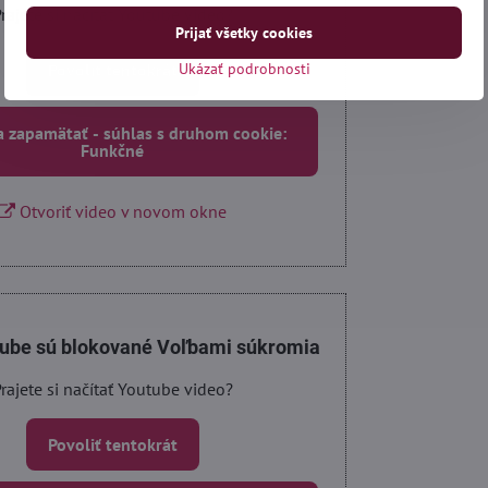
rajete si načítať Youtube video?
Prijať všetky cookies
Povoliť tentokrát
Ukázať podrobnosti
a zapamätať - súhlas s druhom cookie:
Funkčné
Otvoriť video v novom okne
tube sú blokované Voľbami súkromia
rajete si načítať Youtube video?
Povoliť tentokrát