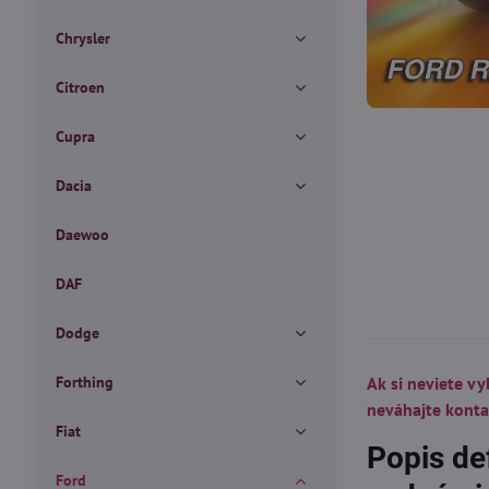
Chrysler
Citroen
Cupra
Dacia
Daewoo
DAF
Dodge
Forthing
Ak si neviete vy
neváhajte kont
Fiat
Popis de
Ford