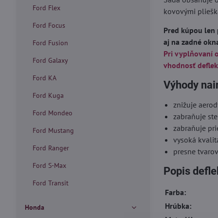
Ford Flex
kovovými pliešk
Ford Focus
Pred kúpou len 
aj na zadné okn
Ford Fusion
Pri vyplňovaní 
Ford Galaxy
vhodnosť deflek
Ford KA
Výhody nai
Ford Kuga
znižuje aero
Ford Mondeo
zabraňuje ste
zabraňuje pr
Ford Mustang
vysoká kvalit
Ford Ranger
presne tvaro
Ford S-Max
Popis defl
Ford Transit
Farba:
Hrúbka:
Honda