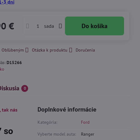
1-3 dni
90 €
Do košíka
sada
 k Obľúbeným
Otázka k produktu
Doručenia
slo:
D15266
ko
Diskusia
0
Doplnkové informácie
, tak nás
Kategória:
Ford
7 so
Vyberte model auta:
Ranger