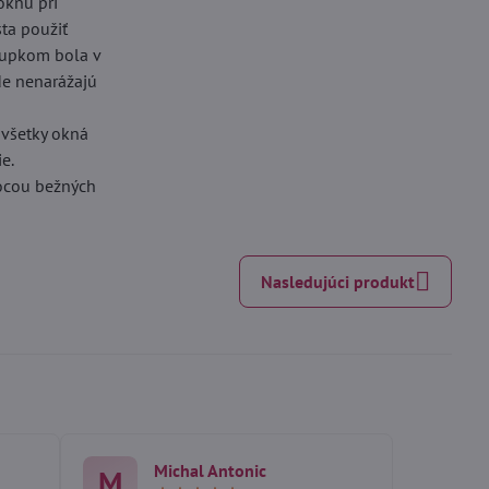
oknu pri
sta použiť
stupkom bola v
kde nenarážajú
 všetky okná
e.
mocou bežných
Nasledujúci produkt
Michal Antonic
M