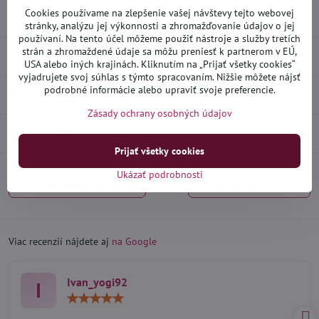
Skladové číslo:
D20117
Cookies používame na zlepšenie vašej návštevy tejto webovej
Výrobca:
Heko
stránky, analýzu jej výkonnosti a zhromažďovanie údajov o jej
používaní. Na tento účel môžeme použiť nástroje a služby tretích
strán a zhromaždené údaje sa môžu preniesť k partnerom v EÚ,
Popis
USA alebo iných krajinách. Kliknutím na „Prijať všetky cookies“
vyjadrujete svoj súhlas s týmto spracovaním. Nižšie môžete nájsť
podrobné informácie alebo upraviť svoje preferencie.
Recenzie
0
Zásady ochrany osobných údajov
Diskusia
0
Prijať všetky cookies
Ukázať podrobnosti
Predchádzajúci produkt
Nasledujúci produkt
Viac recenzií nájdete aj
na Google
Ivan_yogi92
I
Hodnotenie:
5
/