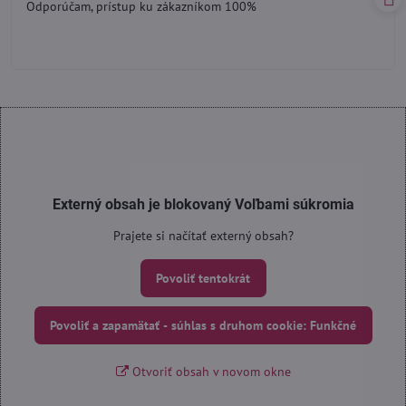
Odporúčam, prístup ku zákazníkom 100%
5
Externý obsah je blokovaný Voľbami súkromia
Prajete si načítať externý obsah?
Povoliť tentokrát
Povoliť a zapamätať - súhlas s druhom cookie: Funkčné
Otvoriť obsah v novom okne