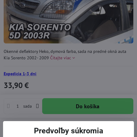
Okenné deflektory Heko, dymová farba, sada na predné okná auta
Kia Sorento 2002- 2009
Čítajte viac
Expedícia 1-3 dni
33,90 €
Do košíka
sada
Pridať k Obľúbeným
Otázka k produktu
Doručenia
Predvoľby súkromia