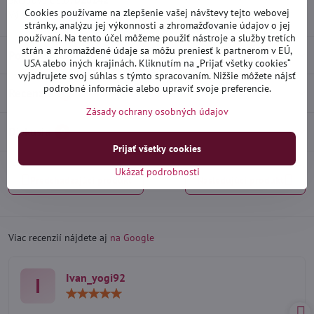
Skladové číslo:
D20142
Cookies používame na zlepšenie vašej návštevy tejto webovej
Výrobca:
Heko
stránky, analýzu jej výkonnosti a zhromažďovanie údajov o jej
používaní. Na tento účel môžeme použiť nástroje a služby tretích
strán a zhromaždené údaje sa môžu preniesť k partnerom v EÚ,
Popis
USA alebo iných krajinách. Kliknutím na „Prijať všetky cookies“
vyjadrujete svoj súhlas s týmto spracovaním. Nižšie môžete nájsť
podrobné informácie alebo upraviť svoje preferencie.
Recenzie
0
Zásady ochrany osobných údajov
Diskusia
0
Prijať všetky cookies
Ukázať podrobnosti
Predchádzajúci produkt
Nasledujúci produkt
Viac recenzií nájdete aj
na Google
Ivan_yogi92
I
Hodnotenie:
5
/