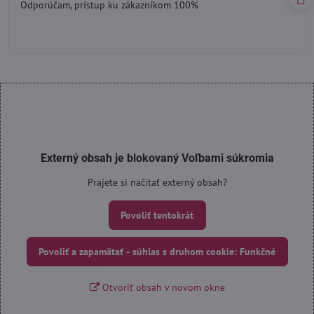
Odporúčam, prístup ku zákazníkom 100%
5
Externý obsah je blokovaný Voľbami súkromia
Prajete si načítať externý obsah?
Povoliť tentokrát
Povoliť a zapamätať - súhlas s druhom cookie: Funkčné
Otvoriť obsah v novom okne