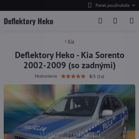
Panel používateľa
Deflektory Heko
Kia
Deflektory Heko - Kia Sorento
2002-2009 (so zadnými)
Hodnotenie
5
/
5
(
1
x)