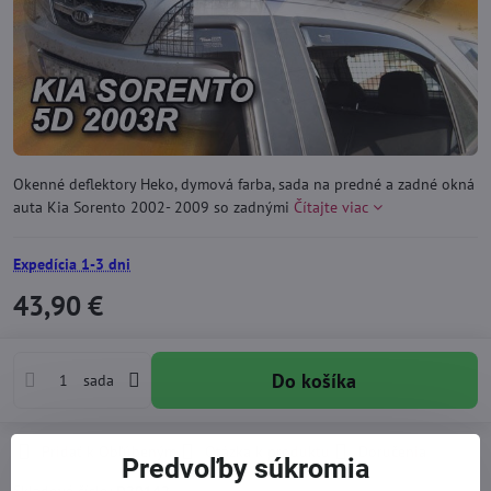
Okenné deflektory Heko, dymová farba, sada na predné a zadné okná
auta Kia Sorento 2002- 2009 so zadnými
Čítajte viac
Expedícia 1-3 dni
43,90 €
Do košíka
sada
Pridať k Obľúbeným
Otázka k produktu
Doručenia
Predvoľby súkromia