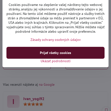
Skladové číslo:
D21205
Cookies používame na zlepšenie vašej návštevy tejto webovej
Výrobca:
Heko
stránky, analýzu jej výkonnosti a zhromažďovanie údajov o jej
používaní. Na tento účel môžeme použiť nástroje a služby tretích
strán a zhromaždené údaje sa môžu preniesť k partnerom v EÚ,
Popis
USA alebo iných krajinách. Kliknutím na „Prijať všetky cookies“
vyjadrujete svoj súhlas s týmto spracovaním. Nižšie môžete nájsť
podrobné informácie alebo upraviť svoje preferencie.
Recenzie
0
Zásady ochrany osobných údajov
Diskusia
0
Prijať všetky cookies
Ukázať podrobnosti
Predchádzajúci produkt
Nasledujúci produkt
Viac recenzií nájdete aj
na Google
Ivan_yogi92
I
Hodnotenie:
5
/