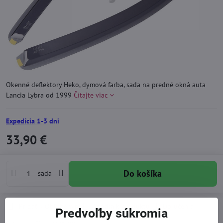
Okenné deflektory Heko, dymová farba, sada na predné okná auta
Lancia Lybra od 1999
Čítajte viac
Expedícia 1-3 dni
33,90 €
Do košíka
sada
Pridať k Obľúbeným
Otázka k produktu
Doručenia
Predvoľby súkromia