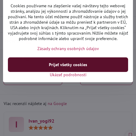
Skladové číslo:
D21210
Cookies používame na zlepšenie vašej návštevy tejto webovej
Výrobca:
Heko
stránky, analýzu jej výkonnosti a zhromažďovanie údajov o jej
používaní. Na tento účel môžeme použiť nástroje a služby tretích
strán a zhromaždené údaje sa môžu preniesť k partnerom v EÚ,
Popis
USA alebo iných krajinách. Kliknutím na „Prijať všetky cookies“
vyjadrujete svoj súhlas s týmto spracovaním. Nižšie môžete nájsť
podrobné informácie alebo upraviť svoje preferencie.
Recenzie
0
Zásady ochrany osobných údajov
Diskusia
0
Prijať všetky cookies
Ukázať podrobnosti
Predchádzajúci produkt
Nasledujúci produkt
Viac recenzií nájdete aj
na Google
Ivan_yogi92
I
Hodnotenie:
5
/