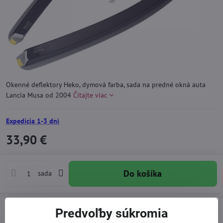
Okenné deflektory Heko, dymová farba, sada na predné okná auta
Lancia Musa od 2004
Čítajte viac
Expedícia 1-3 dni
33,90 €
Do košíka
sada
Pridať k Obľúbeným
Otázka k produktu
Doručenia
Predvoľby súkromia