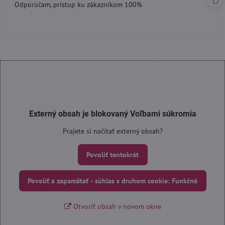
Odporúčam, prístup ku zákazníkom 100%
5
Externý obsah je blokovaný Voľbami súkromia
Prajete si načítať externý obsah?
Povoliť tentokrát
Povoliť a zapamätať - súhlas s druhom cookie: Funkčné
Otvoriť obsah v novom okne